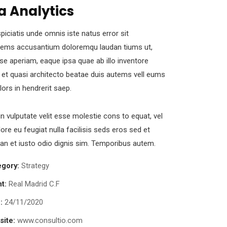
a Analytics
piciatis unde omnis iste natus error sit
tems accusantium doloremqu laudan tiums ut,
se aperiam, eaque ipsa quae ab illo inventore
s et quasi architecto beatae duis autems vell eums
olors in hendrerit saep.
in vulputate velit esse molestie cons to equat, vel
lore eu feugiat nulla facilisis seds eros sed et
n et iusto odio dignis sim. Temporibus autem.
egory:
Strategy
nt:
Real Madrid C.F
:
24/11/2020
ite:
www.consultio.com