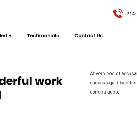
714-
ded
Testimonials
Contact Us
At vero eos et accusa
derful work
ducimus qui blanditiis
!
corrupti quos.