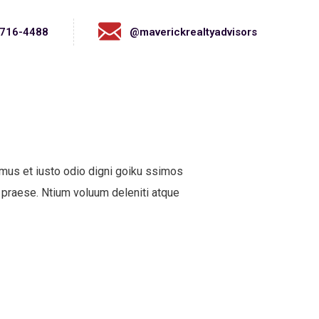
716-4488
@maverickrealtyadvisors
mus et iusto odio digni goiku ssimos
 praese. Ntium voluum deleniti atque