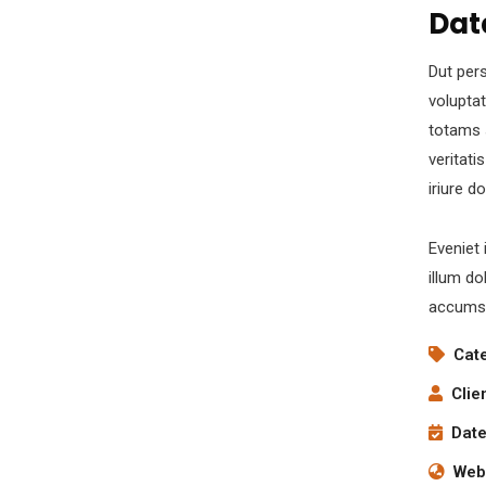
Dat
Dut pers
volupta
totams 
veritati
iriure d
Eveniet 
illum do
accumsa
Cat
Clie
Date
Webs